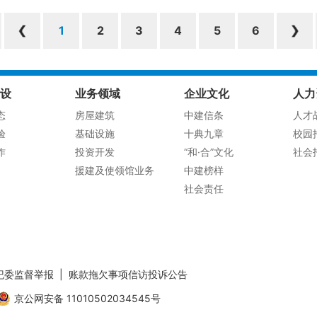
1
2
3
4
5
6
设
业务领域
企业文化
人力
态
房屋建筑
中建信条
人才
验
基础设施
十典九章
校园
作
投资开发
“和·合”文化
社会
援建及使领馆业务
中建榜样
社会责任
纪委监督举报
|
账款拖欠事项信访投诉公告
京公网安备 11010502034545号