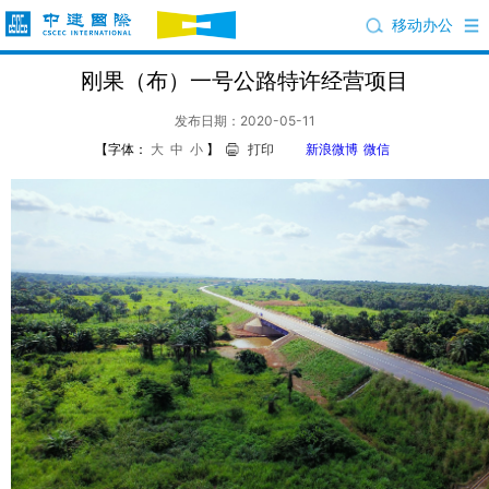
移动办公
刚果（布）一号公路特许经营项目
发布日期：2020-05-11
【字体：
大
中
小
】
打印
新浪微博
微信