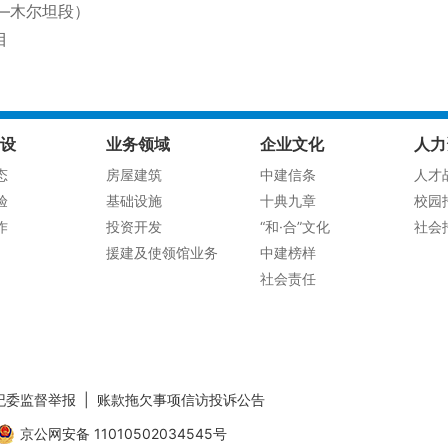
—木尔坦段）
目
设
业务领域
企业文化
人力
态
房屋建筑
中建信条
人才
验
基础设施
十典九章
校园
作
投资开发
“和·合”文化
社会
援建及使领馆业务
中建榜样
社会责任
纪委监督举报
|
账款拖欠事项信访投诉公告
京公网安备 11010502034545号