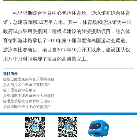
毛里求斯综合体育中心包括体育场、游泳馆和综合体育
馆，总建筑面积3.2万平方米。其中，体育场和游泳馆为中国
政府试点采用受援国自建模式建设的经济援助项目，综合体
育馆和游泳馆承接了2019年第10届印度洋岛国运动会柔道、
游泳等比赛项目。项目自2018年10月开工以来，建设团队仅
用八个月时间实现了项目的高质量完工。
项目简介
援黎巴嫩国家高等音乐学院项目
援孟加拉孟中友谊展览馆项目
援非盟会议中心项目
援柬埔寨中柬友谊医疗大楼项目
援毛里求斯综合体育中心项目
援马里国际会议中心维修项目