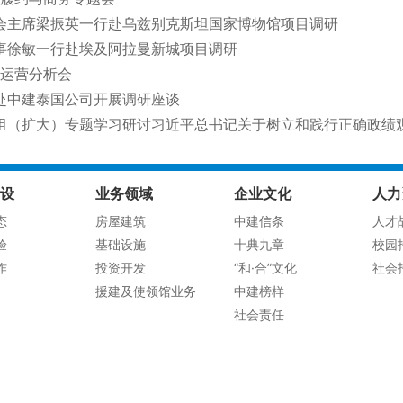
会主席梁振英一行赴乌兹别克斯坦国家博物馆项目调研
事徐敏一行赴埃及阿拉曼新城项目调研
度运营分析会
赴中建泰国公司开展调研座谈
组（扩大）专题学习研讨习近平总书记关于树立和践行正确政绩
设
业务领域
企业文化
人力
态
房屋建筑
中建信条
人才
验
基础设施
十典九章
校园
作
投资开发
“和·合”文化
社会
援建及使领馆业务
中建榜样
社会责任